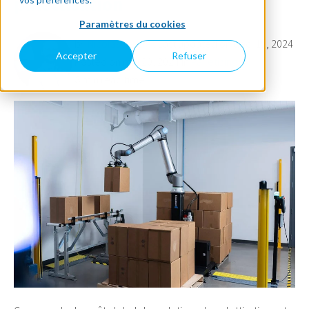
palettisation
Paramètres du cookies
by
Nicolas Lauzier
. Last updated on déc. 19, 2024
Accepter
Refuser
Posted on mai 20, 2024 in
Palletizing
8 min read time