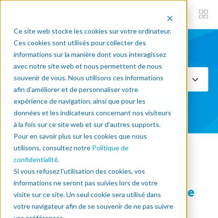
Ce site web stocke les cookies sur votre ordinateur.
Ces cookies sont utilisés pour collecter des
informations sur la manière dont vous interagissez
Subscribe now
avec notre site web et nous permettent de nous
souvenir de vous. Nous utilisons ces informations
Select Topics
afin d'améliorer et de personnaliser votre
expérience de navigation, ainsi que pour les
VOIR TOUTES LES APPLICATIONS
données et les indicateurs concernant nos visiteurs
à la fois sur ce site web et sur d'autres supports.
Pour en savoir plus sur les cookies que nous
utilisons, consultez notre
Politique de
« Back to blog
confidentialité
.
Si vous refusez l'utilisation des cookies, vos
informations ne seront pas suivies lors de votre
Considérations financières : Le
visite sur ce site. Un seul cookie sera utilisé dans
coût des solutions de
votre navigateur afin de se souvenir de ne pas suivre
vos préférences.