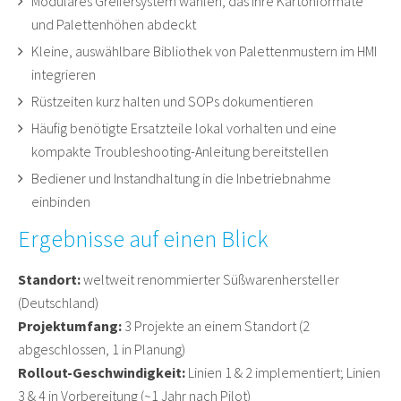
Modulares Greifersystem wählen, das Ihre Kartonformate
und Palettenhöhen abdeckt
Kleine, auswählbare Bibliothek von Palettenmustern im HMI
integrieren
Rüstzeiten kurz halten und SOPs dokumentieren
Häufig benötigte Ersatzteile lokal vorhalten und eine
kompakte Troubleshooting-Anleitung bereitstellen
Bediener und Instandhaltung in die Inbetriebnahme
einbinden
Ergebnisse auf einen Blick
Standort:
weltweit renommierter Süßwarenhersteller
(Deutschland)
Projektumfang:
3 Projekte an einem Standort (2
abgeschlossen, 1 in Planung)
Rollout-Geschwindigkeit:
Linien 1 & 2 implementiert; Linien
3 & 4 in Vorbereitung (~1 Jahr nach Pilot)