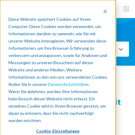
Diese Website speichert Cookies auf Ihrem
Computer. Diese Cookies werden verwendet, um
Informationen darüber zu sammeln, wie Sie mit
Abonniere jetzt
unserer Website interagieren. Wir verwenden diese
Informationen, um Ihre Browser-Erfahrung zu
Wählen Sie Themen aus
verbessern und anzupassen, sowie für Analysen und
Messungen zu unseren Besuchern auf dieser
Website und anderen Medien. Weitere
Informationen zu den von uns verwendeten Cookies
« Back to blog
finden Sie in unserer
Datenschutzrichtlinie
.
Wenn Sie ablehnen, werden Ihre Informationen
beim Besuch dieser Website nicht erfasst. Ein
Süßer Erfolg: Wie ein weltweit
einzelnes Cookie wird in Ihrem Browser gesetzt, um
renommierter
daran zu erinnern, dass Sie nicht nachverfolgt
Süßwarenhersteller in
werden möchten.
Deutschland die Palettierung
Cookie-Einstellungen