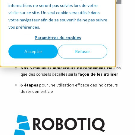
et de la ligne de
informations ne seront pas suivies lors de votre
fabrication dans son ensemble.
visite sur ce site. Un seul cookie sera utilisé dans
votre navigateur afin de se souvenir de ne pas suivre
Plus précisément, ce livre électronique couvre :
vos préférences.
Quels
sont les indicateurs de rendement clé et
Paramètres du cookies
comment
les appliquer à la robotique?
Quelles
sont les propriétés importantes des
Accepter
Refuser
indicateurs de rendement clé pour les cobots?
Nos 5 meilleurs indicateurs de rendement clé
ainsi
que des conseils détaillés sur la
façon de les utiliser
6 étapes
pour une utilisation efficace des indicateurs
de rendement clé