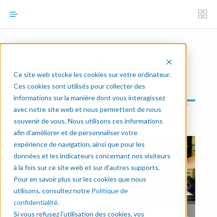
Top 5 des Indicateurs de
Ce site web stocke les cookies sur votre ordinateur.
Rendement Clé Cobot
Ces cookies sont utilisés pour collecter des
informations sur la manière dont vous interagissez
Vous voulez mesurer la
avec notre site web et nous permettent de nous
performance de vos
souvenir de vous. Nous utilisons ces informations
robots collaboratifs?
afin d'améliorer et de personnaliser votre
Ce eBook vous
montrera comment
expérience de navigation, ainsi que pour les
utiliser des indicateurs
données et les indicateurs concernant nos visiteurs
de rendement clé
à la fois sur ce site web et sur d'autres supports.
spécifiques aux cobots
Pour en savoir plus sur les cookies que nous
qui vous permettront
utilisons, consultez notre
Politique de
d'améliorer les
confidentialité
.
performances de
Si vous refusez l'utilisation des cookies, vos
votre cellule robotisée