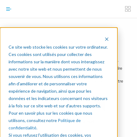
ISO/TS 15066 : Explications
Ce site web stocke les cookies sur votre ordinateur.
Ces cookies sont utilisés pour collecter des
La spécification technique ISO/TS 15066 vise à changer
notre vision de la sécurité en matière d’applications pour
informations sur la manière dont vous interagissez
robots collaboratifs. Ce guide vous permet de comprendre
avec notre site web et nous permettent de nous
l’impact de cette nouvelle spécification technique sur
souvenir de vous. Nous utilisons ces informations
vous-même, vos collaborateurs, votre équipement et votre
afin d'améliorer et de personnaliser votre
entreprise.
expérience de navigation, ainsi que pour les
données et les indicateurs concernant nos visiteurs
à la fois sur ce site web et sur d'autres supports.
Pour en savoir plus sur les cookies que nous
utilisons, consultez notre
Politique de
confidentialité
.
Si vous refusez l'utilisation des cookies, vos