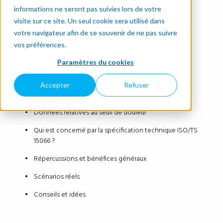
informations ne seront pas suivies lors de votre
visite sur ce site. Un seul cookie sera utilisé dans
votre navigateur afin de se souvenir de ne pas suivre
vos préférences.
Paramètres du cookies
Quelles sont les nouveautés de la spécification
Accepter
Refuser
technique
ISO/TS 15066 ?
Données relatives au seuil de douleur
Qui est concerné par la spécification technique ISO/TS
15066 ?
Répercussions et bénéfices généraux
Scénarios réels
Conseils et idées