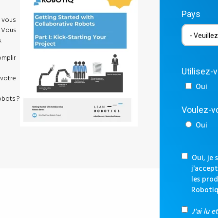
Pays
i vous
. Vous
.
omplir
Utilisez-
 votre
Oui
obots ?
Voulez-vo
Oui
Oui, je 
j'accept
les prod
Robotiq
J'ai lu e