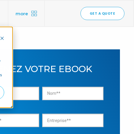
more
GET A QUOTE
b
ENEZ VOTRE EBOOK
ns