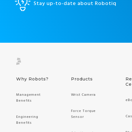
Stay up-to-date about Robotiq
Why Robots?
Products
Re
Ce
Management
Wrist Camera
eB
Benefits
Force Torque
Cas
Engineering
Sensor
Benefits