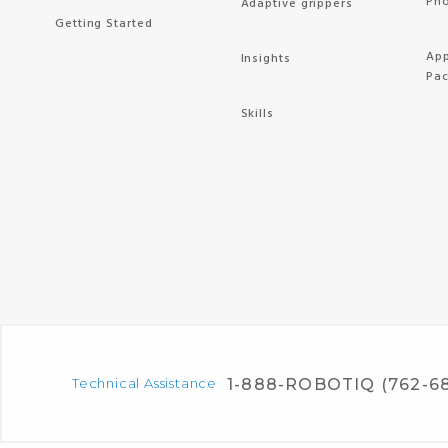
Pho
Adaptive grippers
Getting Started
App
Insights
Pa
Skills
Technical Assistance
1-888-ROBOTIQ (762-6