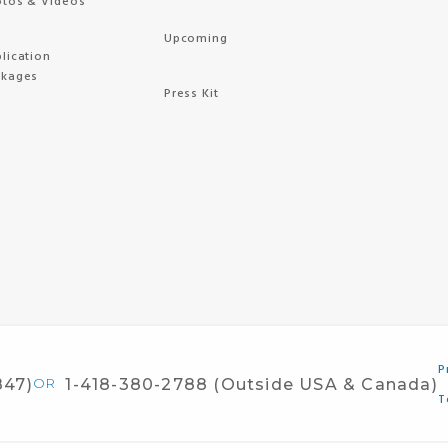
tos & Videos
Upcoming
lication
ckages
Press Kit
P
847)
OR
1-418-380-2788 (Outside USA & Canada)
T