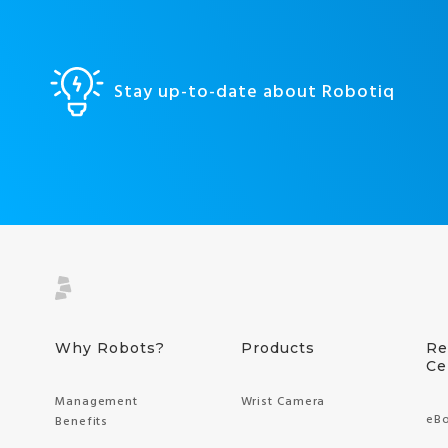
Stay up-to-date about Robotiq
Why Robots?
Products
Re
Ce
Management
Wrist Camera
eB
Benefits