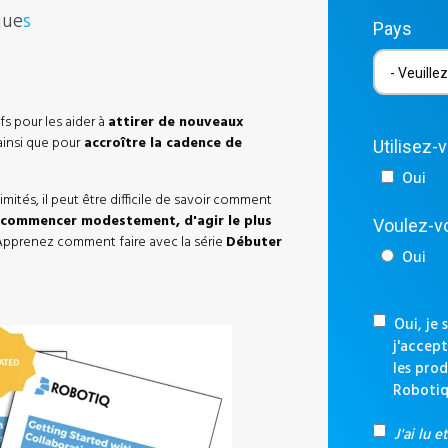
que
s
Pays
s pour les aider à
attirer de nouveaux
insi que pour
accroître la cadence de
Utilisez-
Oui
mités, il peut être difficile de savoir comment
commencer modestement, d'agir le plus
Voulez-vo
 Apprenez comment faire avec la série
Débuter
Oui
Oui, je 
j'accept
les prod
Robotiq
J'ai lu e