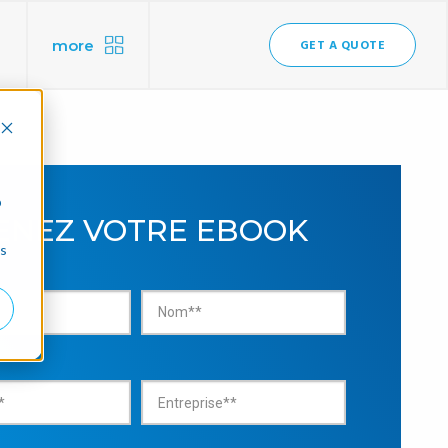
more
GET A QUOTE
b
ENEZ VOTRE EBOOK
ns