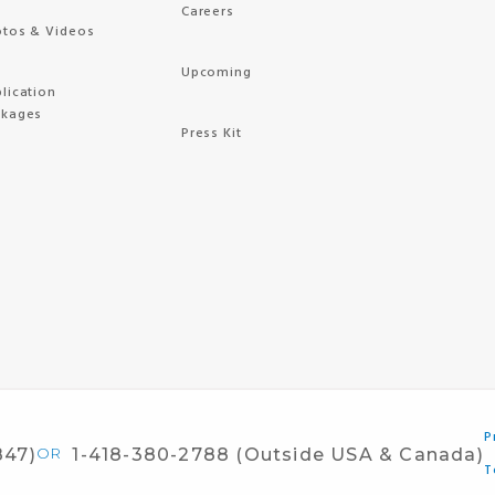
Careers
tos & Videos
Upcoming
lication
ckages
Press Kit
P
847)
OR
1-418-380-2788 (Outside USA & Canada)
T