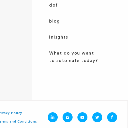
dof
blog
inisghts
What do you want
to automate today?
rivacy Policy
erms and Conditions