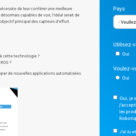
nécessite de leur conférer une meilleure
Pays
désormais capables de voir, l'idéal serait de
'objectif principal des capteurs d'effort.
Utilisez-
Oui
 à cette technologie ?
t ROS ?
Voulez-vo
per de nouvelles applications automatisées
Oui
Oui, je 
j'accept
les prod
Robotiq
J'ai lu e