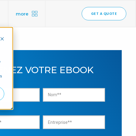
more
GET A QUOTE
b
ENEZ VOTRE EBOOK
ns