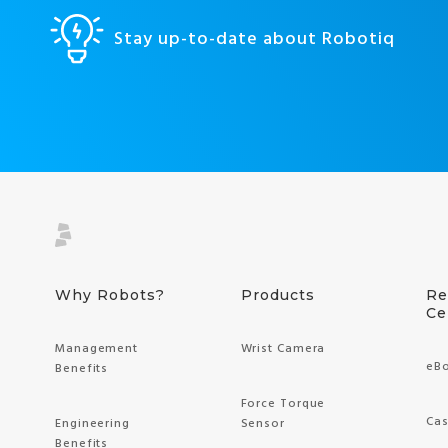
Stay up-to-date about Robotiq
Why Robots?
Products
Re
Ce
Management
Wrist Camera
eB
Benefits
Force Torque
Cas
Engineering
Sensor
Benefits