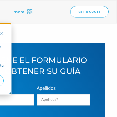
more
GET A QUOTE
y
LENE EL FORMULARIO
 tu
A OBTENER SU GUÍA
Apellidos