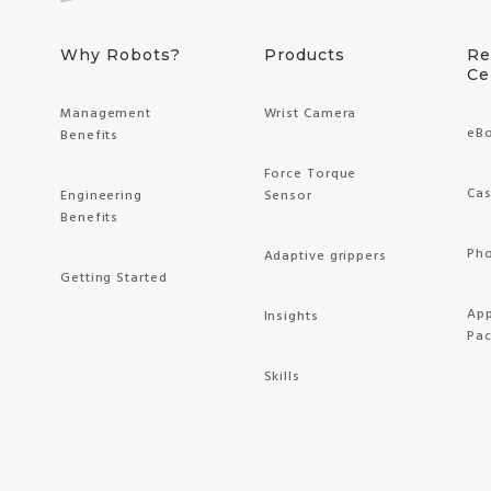
Why Robots?
Products
Re
Ce
Management
Wrist Camera
eB
Benefits
Force Torque
Cas
Engineering
Sensor
Benefits
Pho
Adaptive grippers
Getting Started
App
Insights
Pa
Skills