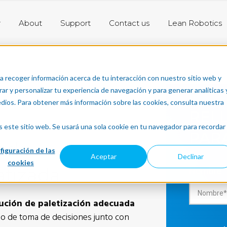
r
About
Support
Contact us
Lean Robotics
a recoger información acerca de tu interacción con nuestro sitio web y
ar y personalizar tu experiencia de navegación y para generar analíticas 
edios. Para obtener más información sobre las cookies, consulta nuestra
REL
s este sitio web. Se usará una sola cookie en tu navegador para recordar
PAR
 de
figuración de las
Aceptar
Declinar
cookies
atizada
Nombre
lución de paletización adecuada
o de toma de decisiones junto con