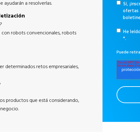
le ayudarán a resolverlas.
Sí, ¡ins
ofertas
letización
boletin
?
He leíd
ón con robots convencionales, robots
*.
Puede retir
er determinados retos empresariales,
o
los productos que está considerando,
 negocio.