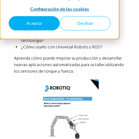
Configuración de las cookies
En el siguiente libro electrónico usted aprenderá:
¿Qué es un sensor de torque y fuerza?
Aceptar
Declinar
¿Cómo funciona?
¿Qué aplicaciones son las más adecuadas para esta
tecnología?
¿Cómo usarlo con Universal Robots y ROS?
Aprenda cómo puede mejorar su producción y desarrollar
nuevas aplicaciones automatizadas para su taller utilizando
los sensores de torque y fuerza.