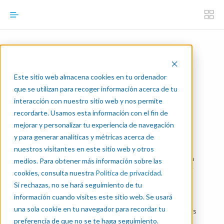
Este sitio web almacena cookies en tu ordenador
que se utilizan para recoger información acerca de tu
FORCE TORQUE SENSOR
interacción con nuestro sitio web y nos permite
AN INTRODUCTION
recordarte. Usamos esta información con el fin de
mejorar y personalizar tu experiencia de navegación
Actualización
y para generar analíticas y métricas acerca de
nuestros visitantes en este sitio web y otros
Con la integración de robots en una variedad más amplia
medios. Para obtener más información sobre las
de aplicaciones, existe la necesidad de darles una mayor
cookies, consulta nuestra
Política de privacidad
.
capacidad para detectar objetos. Como muchos robots
Si rechazas, no se hará seguimiento de tu
ahora tienen la capacidad de ver, sería grandioso si
información cuando visites este sitio web. Se usará
también pudieran añadir la capacidad de 'sentir' lo que
una sola cookie en tu navegador para recordar tu
están haciendo. Este es el objetivo principal detrás de los
preferencia de que no se te haga seguimiento.
sensores de par de fuerza.