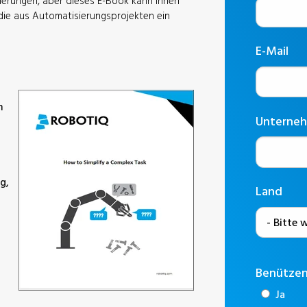
derungen, aber dieses E-Book kann Ihnen
die aus Automatisierungsprojekten ein
E-Mail
n
Unterne
g,
Land
Benützen 
Ja