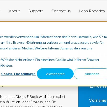
r
About
Support
Contact us
Lean Robotics
es werden verwendet, um Informationen darüber zu sammeln, wie Sie m
, um Ihre Browser-Erfahrung zu verbessern und anzupassen, sowie für
 und anderen Medien. Weitere Informationen zu den von uns
FÜLL
Website nicht erfasst. Ein einzelnes Cookie wird in Ihrem Browser
FOR
 möchten.
an eine
KOS
Cookie-Einstellungen
Akzeptieren
Ablehnen
?
ERH
ls andere. Dieses E-Book wird Ihnen dabei
Vorname
e aufzuteilen. Jeder Prozess, den Sie