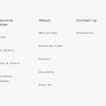
source
About
Contact us
nter
Who we Are
Distributors
ooks
About the Team
e Studies
Careers
tos & Videos
Upcoming
lication
ckages
Press Kit