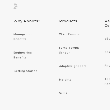
Why Robots?
Products
Re
Ce
Management
Wrist Camera
eB
Benefits
Force Torque
Cas
Engineering
Sensor
Benefits
Pho
Adaptive grippers
Getting Started
App
Insights
Pa
Skills