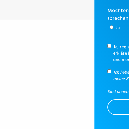
Möchten 
sprechen
Ja
Ja, reg
erkläre
und mon
Ich hab
meine 
Sie können 