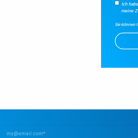
Ich hab
meine 
Sie können I