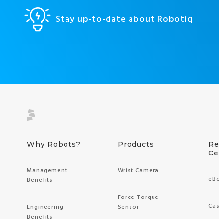
Stay up-to-date about Robotiq
Why Robots?
Products
Re
Ce
Management
Wrist Camera
eB
Benefits
Force Torque
Cas
Engineering
Sensor
Benefits