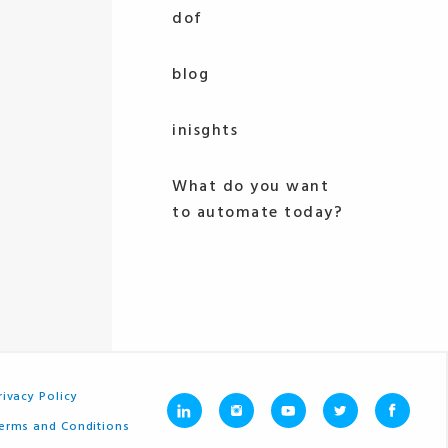
dof
blog
inisghts
What do you want
to automate today?
rivacy Policy
erms and Conditions