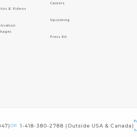
Careers
tos & Videos
Upcoming
lication
ckages
Press Kit
P
847)
OR
1-418-380-2788 (Outside USA & Canada)
T