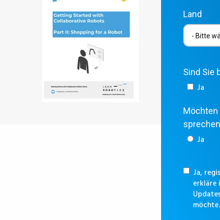
Land
Sind Sie 
Ja
Möchten 
spreche
Ja
Ja, reg
erkläre
Updates
möchte