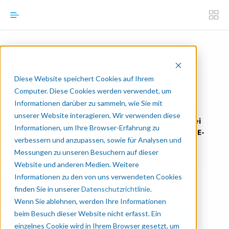
Greifer für kollaborative
Diese Website speichert Cookies auf Ihrem
Roboter
Computer. Diese Cookies werden verwendet, um
Informationen darüber zu sammeln, wie Sie mit
Bei der Wahl eines Greifers kann die Menge an
unserer Website interagieren. Wir verwenden diese
Möglichkeiten überwältigend sein. Um Ihnen bei
Informationen, um Ihre Browser-Erfahrung zu
dieser Entscheidung zu helfen, skizziert dieses E-
verbessern und anzupassen, sowie für Analysen und
Book die Faktoren, die bei der Erstellung einer
Messungen zu unseren Besuchern auf dieser
Roboterzelle zu berücksichtigen sind.
Website und anderen Medien. Weitere
Informationen zu den von uns verwendeten Cookies
Dort erfahren Sie:
finden Sie in unserer
Datenschutzrichtlinie
.
Wenn Sie ablehnen, werden Ihre Informationen
beim Besuch dieser Website nicht erfasst. Ein
einzelnes Cookie wird in Ihrem Browser gesetzt, um