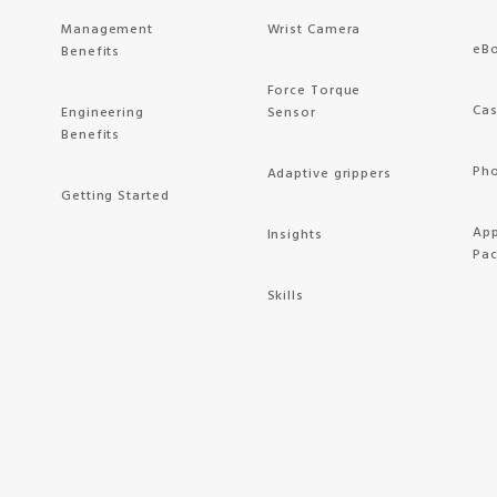
Management
Wrist Camera
eB
Benefits
Force Torque
Cas
Engineering
Sensor
Benefits
Pho
Adaptive grippers
Getting Started
App
Insights
Pa
Skills