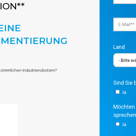
SION
**
EINE
EMENTIERUNG
Land
rkömmlichen Industrierobotern?
Sind Sie 
Ja
Möchten 
spreche
Ja