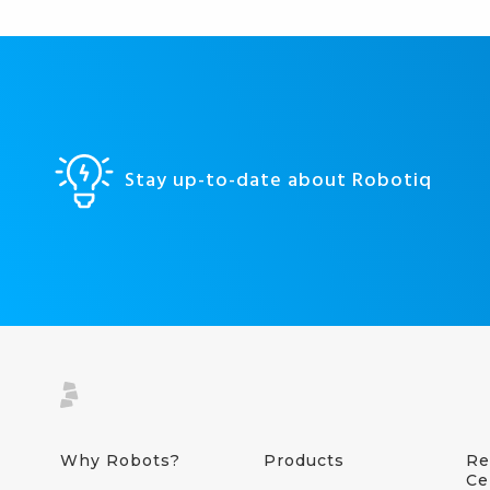
Stay up-to-date about Robotiq
Why Robots?
Products
Re
Ce