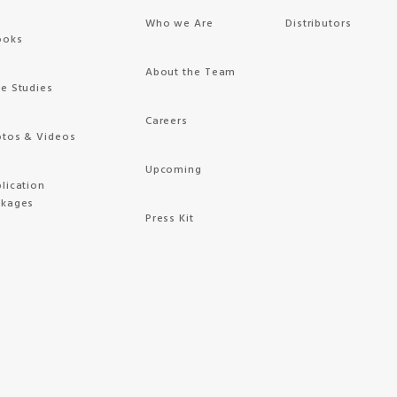
Who we Are
Distributors
ooks
About the Team
e Studies
Careers
tos & Videos
Upcoming
lication
ckages
Press Kit