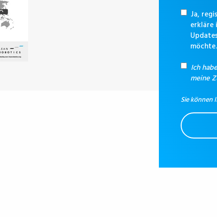
Ja, reg
erkläre
Updates
möchte
Ich hab
meine 
Sie können I